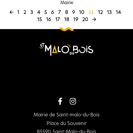
Mairie
←
1
2
3
4
5
6
7
8
9
10
12
13
14
11
15
16
17
18
19
20
→
Mairie de Saint-malo-du-Bois
Place du Souvenir
85590 Saint-Malo-du-Bois