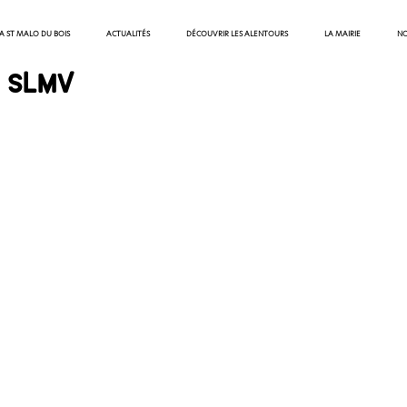
 A ST MALO DU BOIS
ACTUALITÉS
DÉCOUVRIR LES ALENTOURS
LA MAIRIE
NO
C SLMV