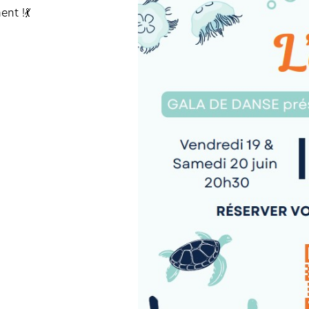
nt !💃