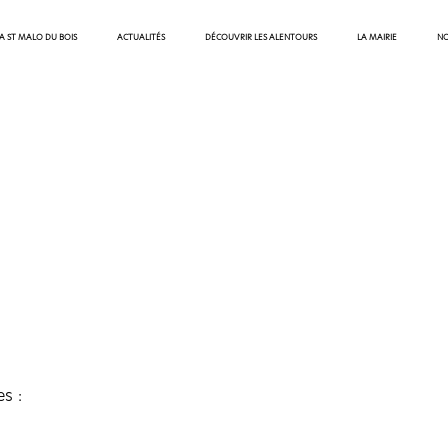
 A ST MALO DU BOIS
ACTUALITÉS
DÉCOUVRIR LES ALENTOURS
LA MAIRIE
NO
s :