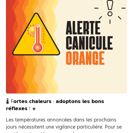
🌡️ F𝗼𝗿𝘁𝗲𝘀 𝗰𝗵𝗮𝗹𝗲𝘂𝗿𝘀 : 𝗮𝗱𝗼𝗽𝘁𝗼𝗻𝘀 𝗹𝗲𝘀 𝗯𝗼𝗻𝘀
𝗿𝗲́𝗳𝗹𝗲𝘅𝗲𝘀 ! ☀️
Les températures annoncées dans les prochains
jours nécessitent une vigilance particulière. Pour se